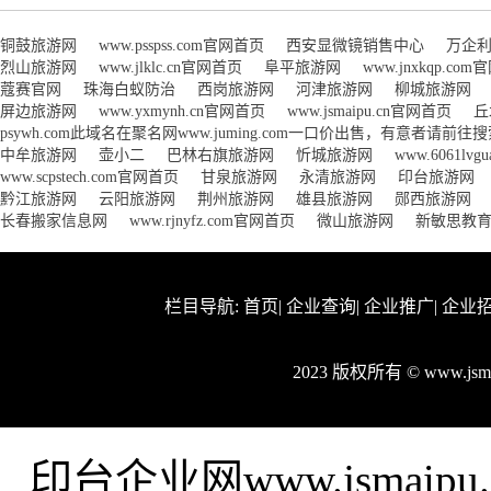
铜鼓旅游网
www.psspss.com官网首页
西安显微镜销售中心
万企
烈山旅游网
www.jlklc.cn官网首页
阜平旅游网
www.jnxkqp.co
蔻赛官网
珠海白蚁防治
西岗旅游网
河津旅游网
柳城旅游网
屏边旅游网
www.yxmynh.cn官网首页
www.jsmaipu.cn官网首页
丘
psywh.com此域名在聚名网www.juming.com一口价出售，有意者请前
中牟旅游网
壶小二
巴林右旗旅游网
忻城旅游网
www.6061lv
www.scpstech.com官网首页
甘泉旅游网
永清旅游网
印台旅游网
黔江旅游网
云阳旅游网
荆州旅游网
雄县旅游网
郧西旅游网
长春搬家信息网
www.rjnyfz.com官网首页
微山旅游网
新敏思教
栏目导航:
首页
|
企业查询
|
企业推广
|
企业
2023 版权所有 © www.js
印台企业网www.jsmai